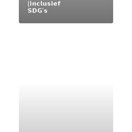
(𝗶𝗻𝗰𝗹𝘂𝘀𝗶𝗲𝗳
𝗦𝗗𝗚’𝘀