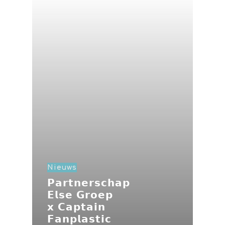
Nieuws
𝗣𝗮𝗿𝘁𝗻𝗲𝗿𝘀𝗰𝗵𝗮𝗽
𝗘𝗹𝘀𝗲 𝗚𝗿𝗼𝗲𝗽
𝘅 𝗖𝗮𝗽𝘁𝗮𝗶𝗻
𝗙𝗮𝗻𝗽𝗹𝗮𝘀𝘁𝗶𝗰